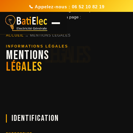
/css/global.css /css/components.css /css/pages.css Donc il faut retirer
📞 Appelez-nous : 06 52 10 82 19
tout CSS embarqué dans la page et garder uniquement les bons liens
dans le . Voici un propre adapté à ta page :
ACCUEIL
→ MENTIONS LÉGALES
INFORMATIONS LÉGALES
MENTIONS
LÉGALES
Identification