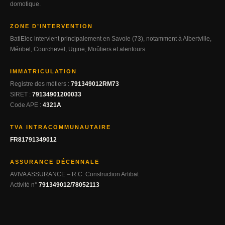
domotique.
ZONE D’INTERVENTION
BatiElec intervient principalement en Savoie (73), notamment à Albertville,
Méribel, Courchevel, Ugine, Moûtiers et alentours.
IMMATRICULATION
Registre des métiers :
791349012RM73
SIRET :
79134901200033
Code APE :
4321A
TVA INTRACOMMUNAUTAIRE
FR81791349012
ASSURANCE DÉCENNALE
AVIVA ASSURANCE – R.C. Construction Artibat
Activité n°
791349012/78052113